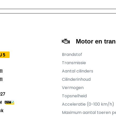
Motor en tra
Brandstof
J5
Transmissie
Aantal cilinders
11
Cilinderinhoud
11
Vermogen
027
Topsnelheid
M
Acceleratie (0-100 km/h)
ck
Maximum aantal toeren p