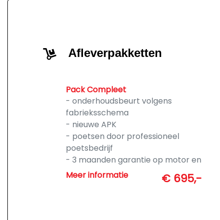
Afleverpakketten
Pack Compleet
- onderhoudsbeurt volgens
fabrieksschema
- nieuwe APK
- poetsen door professioneel
poetsbedrijf
- 3 maanden garantie op motor en
transmissie
Meer informatie
€ 695,-
- ruim voldoende brandstof
- tenaamstelling en vrijwaren