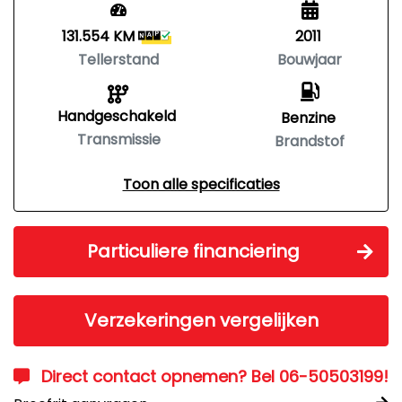
131.554 KM
2011
Tellerstand
Bouwjaar
Handgeschakeld
Benzine
Transmissie
Brandstof
Toon alle specificaties
Particuliere financiering
Verzekeringen vergelijken
Direct contact opnemen? Bel 06-50503199!