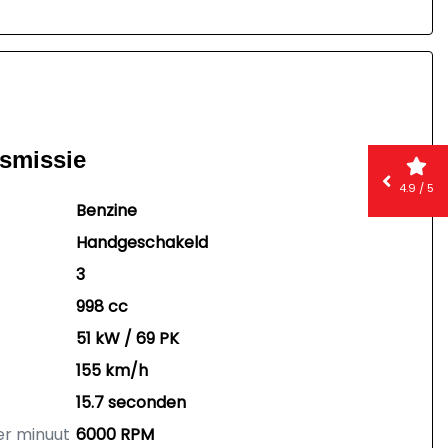
nsmissie
4.9 / 5
Benzine
Handgeschakeld
3
998 cc
51 kW / 69 PK
155 km/h
15.7 seconden
er minuut
6000 RPM