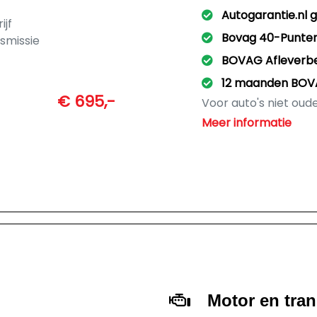
Autogarantie.nl 
ijf
Bovag 40-Punte
smissie
BOVAG Afleverb
12 maanden BOV
€ 695,-
Voor auto's niet oud
- onderhoud volgen
Meer informatie
- nieuwe APK
- poetsen door profe
- Volle tank
- Tenaamstelling en 
Motor en tra