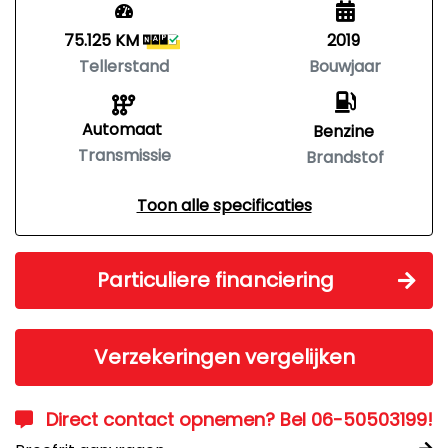
75.125 KM
2019
Tellerstand
Bouwjaar
Automaat
Benzine
Transmissie
Brandstof
Toon alle specificaties
Particuliere financiering
Verzekeringen vergelijken
Direct contact opnemen? Bel 06-50503199!