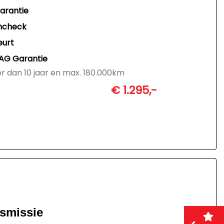
garantie
ncheck
eurt
AG Garantie
er dan 10 jaar en max. 180.000km
s schema fabrikant
€ 1.295,-
ssioneel poetsbedrijf
vrijwaren
nsmissie