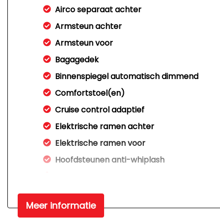
Airco separaat achter
Armsteun achter
Armsteun voor
Bagagedek
Binnenspiegel automatisch dimmend
Comfortstoel(en)
Cruise control adaptief
Elektrische ramen achter
Elektrische ramen voor
Hoofdsteunen anti-whiplash
Lederen versnellingspook
Lendesteun(en) verstelbaar
Meer informatie
Stuur leder