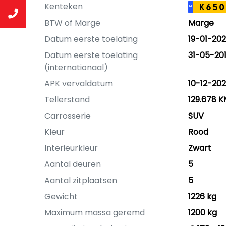
Kenteken
K650
NL
BTW of Marge
Marge
Datum eerste toelating
19-01-202
Datum eerste toelating
31-05-20
(internationaal)
APK vervaldatum
10-12-20
Tellerstand
129.678 
Carrosserie
SUV
Kleur
Rood
Interieurkleur
Zwart
Aantal deuren
5
Aantal zitplaatsen
5
Gewicht
1226 kg
Maximum massa geremd
1200 kg