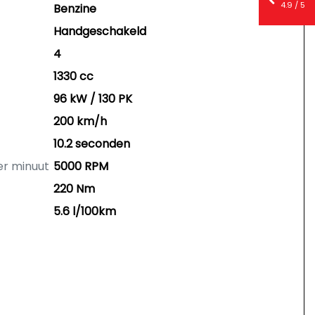
4.9 / 5
Benzine
Handgeschakeld
4
1330 cc
96 kW / 130 PK
200 km/h
10.2 seconden
er minuut
5000 RPM
220 Nm
5.6 l/100km