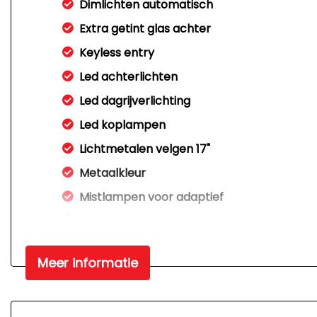
Dimlichten automatisch
Extra getint glas achter
Keyless entry
Led achterlichten
Led dagrijverlichting
Led koplampen
Lichtmetalen velgen 17"
Metaalkleur
Mistlampen voor adaptief
Parkeersensor achter
Interieur
Meer informatie
Achterbank in delen neerklapbaar
Achterbank verstelbaar