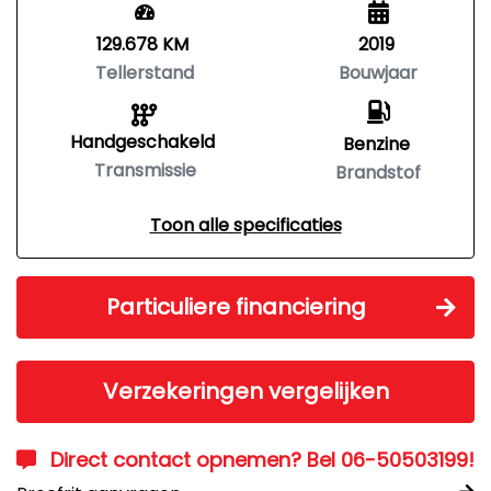
129.678 KM
2019
Tellerstand
Bouwjaar
Handgeschakeld
Benzine
Transmissie
Brandstof
Toon alle specificaties
Particuliere financiering
Verzekeringen vergelijken
Direct contact opnemen? Bel 06-50503199!