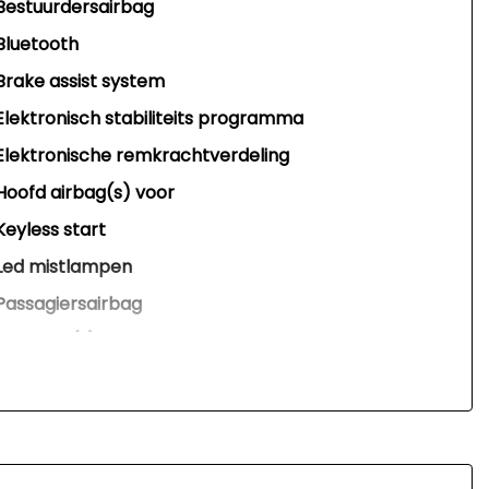
Bestuurdersairbag
Bluetooth
Brake assist system
Elektronisch stabiliteits programma
Elektronische remkrachtverdeling
Hoofd airbag(s) voor
Keyless start
Led mistlampen
Passagiersairbag
Zij airbag(s) voor