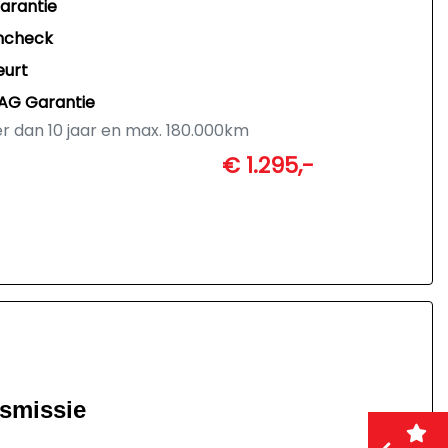
garantie
ncheck
eurt
AG Garantie
er dan 10 jaar en max. 180.000km
s schema fabrikant
€ 1.295,-
ssioneel poetsbedrijf
vrijwaren
nsmissie