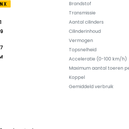
Brandstof
NX
Transmissie
Aantal cilinders
1
Cilinderinhoud
19
Vermogen
27
Topsnelheid
KM
Acceleratie (0-100 km/h)
Maximum aantal toeren p
Koppel
Gemiddeld verbruik