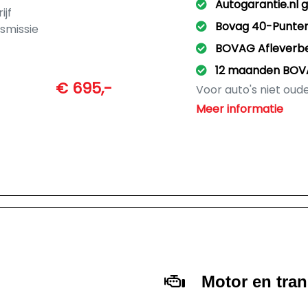
Autogarantie.nl 
ijf
Bovag 40-Punte
smissie
BOVAG Afleverb
12 maanden BOV
€ 695,-
Voor auto's niet oud
- onderhoud volgen
Meer informatie
- nieuwe APK
- poetsen door profe
- Volle tank
- Tenaamstelling en 
Motor en tra