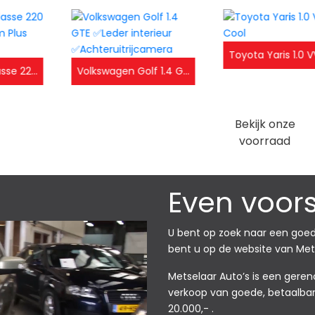
Mercedes B-klasse 220 4MATIC Premium Plus AMG Styling
Volkswagen Golf 1.4 GTE ✅Leder interieur ✅Achteruitrijcamera
Bekijk onze
voorraad
Even voors
U bent op zoek naar een goed
bent u op de website van Met
Metselaar Auto’s is een geren
verkoop van goede, betaalbare
20.000,- .