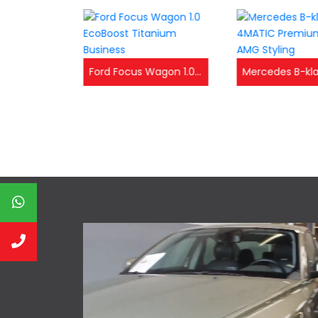
Ford Focus Wagon 1.0 EcoBoost Titanium Business
Peugeot 3008 1.2 PureTech GT Line ✅Panodak ✅Nwe Distributie