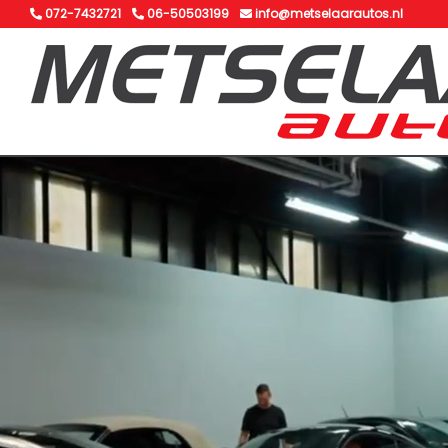
072-7432721
06-50503199
info@metselaarautos.nl