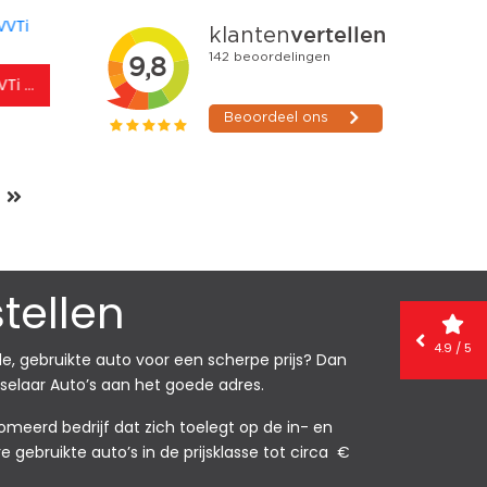
Toyota Yaris 1.0 VVTi Cool
BMW 1-serie Cabrio 120i High Executive
tellen
4.9 / 5
e, gebruikte auto voor een scherpe prijs? Dan
selaar Auto’s aan het goede adres.
omeerd bedrijf dat zich toelegt op de in- en
 gebruikte auto’s in d
e prijsklasse tot circa €