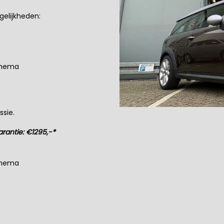
gelijkheden:
chema
sie.
rantie: €1295,-*
chema